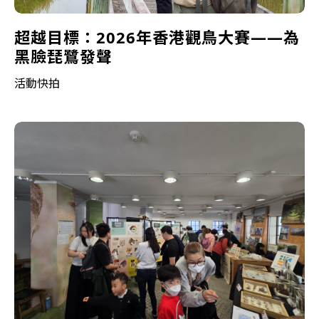
超越目標：2026年香港觀鳥大賽——為
黑臉琵鷺發聲
活動快拍