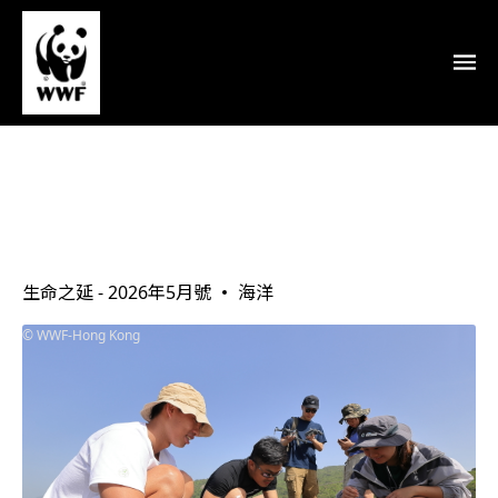
從
行
為
守
則
到
海
洋
保
護
區
：
本
會
守
護
水
口
的
歷
生命之延 - 2026年5月號
海洋
程
WWF-Hong Kong