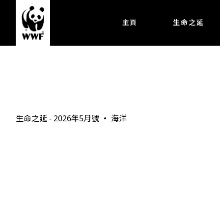
主頁
生命之延
守護橋咀洲：為
生命之延 - 2026年5月號
海洋