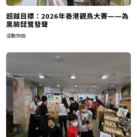
超越目標：2026年香港觀鳥大賽——為
黑臉琵鷺發聲
活動快拍