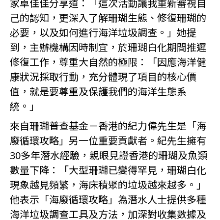
家卓佳佳分享道：「這次活動讓我重新審視自
己的認知，更深入了解珊瑚生態、修復珊瑚的
必要，以及如何進行海洋垃圾調查。」她提
到，主辦機構因時制宜，於珊瑚白化期間推遲
修復工作，尊重大自然的極限：「因應海洋健
康狀況採取行動，充分體現了項目的核心價
值，就是要尊重及保護我們的海洋生態系
統。」
來自珊瑚普查基金－香港的紀力偉先生是「海
廢循環攻略」另一位重要貢獻者。紀先生擁有
30多年潛水經驗，親眼見證香港的珊瑚及魚類
數量下降：「大型珊瑚已變得罕見，珊瑚白化
現象越見頻繁，海床積聚的垃圾越來越多。」
他表示「海廢循環攻略」為潛水人士提供多種
海洋垃圾調查工具及方法，加深對收集數據及