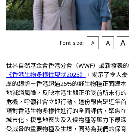
A
A
Font size:
A
世界自然基金會香港分會（WWF）最新發表的
《香港生物多樣性現狀2025》
，揭示了令人憂
慮的趨勢－香港超過25%的野生物種正面臨本
地滅絕風險，反映本港生態正承受前所未有的
危機，呼籲社會立即行動。這份報告是近年首
項對香港生物多樣性進行的全面評估，聚焦在
城市化、棲息地喪失及入侵物種等壓力下最深
受威脅的重要物種及生境，同時為我們的保育