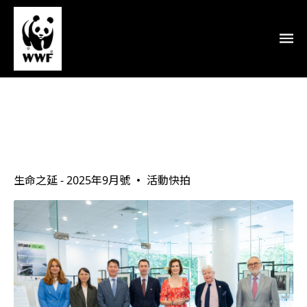
綠
色
守
護
者
：
當
皇
室
願
景
與
環
境
領
導
結
生命之延 - 2025年9月號
活動快拍
合