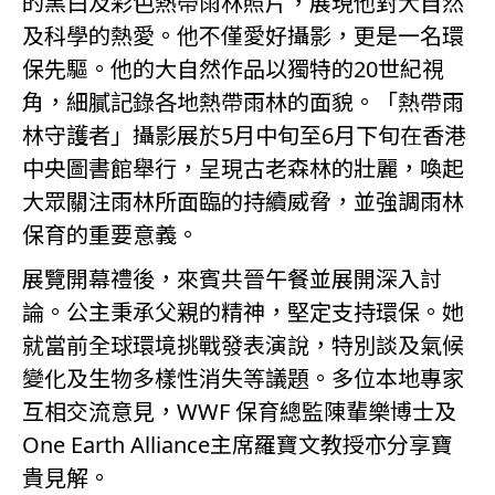
的黑白及彩色熱帶雨林照片，展現他對大自然
及科學的熱愛。他不僅愛好攝影，更是一名環
保先驅。他的大自然作品以獨特的20世紀視
角，細膩記錄各地熱帶雨林的面貌。「熱帶雨
林守護者」攝影展於5月中旬至6月下旬在香港
中央圖書館舉行，呈現古老森林的壯麗，喚起
大眾關注雨林所面臨的持續威脅，並強調雨林
保育的重要意義。
展覽開幕禮後，來賓共晉午餐並展開深入討
論。公主秉承父親的精神，堅定支持環保。她
就當前全球環境挑戰發表演說，特別談及氣候
變化及生物多樣性消失等議題。多位本地專家
互相交流意見，WWF 保育總監陳輩樂博士及
One Earth Alliance主席羅寶文教授亦分享寶
貴見解。