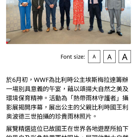
A
A
Font size:
A
於6月初，WWF為比利時公主埃斯梅拉達籌辦
一場別具意義的午宴，藉以頌揚大自然之美及
環境保育精神。活動為「熱帶雨林守護者」攝
影展揭開序幕，展出公主的父親比利時國王利
奥波德三世拍攝的珍貴雨林照片。
展覽精選這位已故國王在世界各地遊歷所拍下